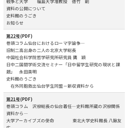
戦争と大学 福島大学准教授 徳竹 剛
資料の公開について
史料館のうごき
お知らせ
第22号
(PDF)
巻頭コラム仙台におけるローマ字論争―
旧制二高出身の二人の北京大学総長
中国社会科学院哲学研究所研究員 龔 穎
日中二国間学術交流セミナー「日中留学生研究の現状と課
題」 永田英明
史料館のうごき
在外同胞救出仙台学生同盟－新収資料から
第21号
(PDF)
巻頭コラム 沢柳総長の仙台着任―史料館所蔵の沢柳関係
資料から―
大学アーカイブズの使命 東北大学史料館長 八鍬友
広