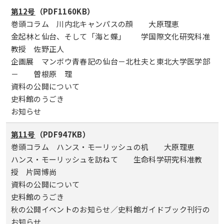
第12号
（PDF1160KB）
巻頭コラム 川内北キャンパスの顔 大原理恵
金起林と仙台、そして「海と蝶」 学国際文化研究科准
教授 佐野正人
企画展 マンボウ青春記の仙台－北杜夫と東北大学医学部
－ 曽根原 理
資料の公開について
史料館のうごき
お知らせ
第11号
（PDF947KB）
巻頭コラム ハンス・モーリッシュの机 大原理恵
ハンス・モーリッシュを訪ねて 生命科学研究科准教
授 片岡博尚
資料の公開について
史料館のうごき
秋の公開イベントのお知らせ／史料館ガイドブック刊行の
お知らせ