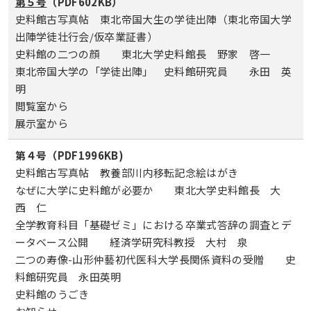
第５号
（PDF602KB）
史料館古写真帖 東北帝国大生の学徒出陣（東北帝国大学
出陣学徒壮行会/仮卒業証書）
史料館の二つの顔 東北大学史料館長 野家 啓一
東北帝国大学の「学徒出陣」 史料館研究員 永田 英
明
閲覧室から
展示室から
第４号（PDF1996KB)
史料館古写真帖 教養部川内移転記念絵はがき
なぜに大学に史料館が必要か 東北大学史料館長 大
西 仁
全学教育科目「基礎ゼミ」における卒業式答辞の調査とデ
ータベース公開 経済学研究科教授 大村 泉
二つの寿像-山形仲藝初代医科大学長関係資料の受贈 史
料館研究員 永田英明
史料館のうごき