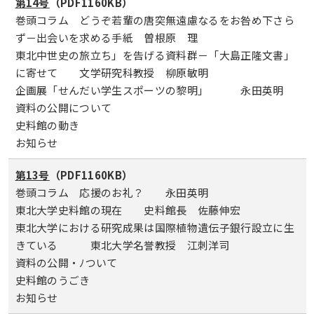
第14号
（PDF1160KB）
巻頭コラム どうぞ若輩の唐突無遠慮なるをお咎め下さら
ず－出会いを求める手紙 曽根原 理
東北中世史の旅立ち」を告げる資料群－「大島正隆文書」
に寄せて 文学研究科教授 柳原敏明
企画展「せんだい学生スポーツの黎明」 永田英明
資料の公開について
史料館の動き
お知らせ
第13号
（PDF1160KB）
巻頭コラム 応援のお礼？ 永田英明
東北大学史料館の現在 史料館長 佐藤伸宏
東北大学における研究成果は国際植物遺伝子銀行設立に生
きている 東北大学名誉教授 江刺洋司
資料の公開・ﾉついて
史料館のうごき
お知らせ