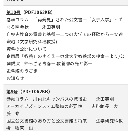
第10号
（PDF1062KB）
巻頭コラム 「再発見」された公文書―「女子入学」・ﾟ
ぐる照会状― 永田英明
自校史教育の意義と基盤―二つの大学での経験から―安達
宏昭（文学研究科准教授)
資料の公開について
企画展「教養」のゆくえ―東北大学教養部の模索―より/公
開講演 帰らざる青春― 教養部の光と影―
史料館のうごき
お知らせ
第9号
（PDF1062KB）
巻頭コラム 川内北キャンパスの戦後史 永田英明
アーカイブズ・システム整備の必要性 史料館長 大
藤 修
国立公文書館のあり方と公文書館の将来 法学研究科教
授 牧原 出