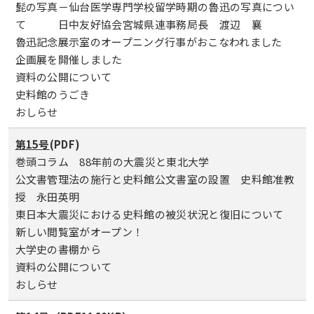
髭の写真－仙台医学専門学校留学時期の魯迅の写真につい
て 日中友好協会宮城県連事務局長 渡辺 襄
魯迅記念展示室のオープニング行事がおこなわれました
企画展を開催しました
資料の公開について
史料館のうごき
おしらせ
第15号
(PDF)
巻頭コラム 88年前の大震災と東北大学
公文書管理法の施行と史料館公文書室の設置 史料館准教
授 永田英明
東日本大震災における史料館の被災状況と復旧について
新しい閲覧室がオープン！
大学史の書棚から
資料の公開について
おしらせ