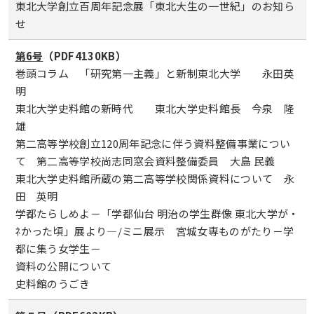
東北大学創立百周年記念展「東北大生の一世紀」のお知ら
せ
第6号
（PDF4130KB）
巻頭コラム 「研究第一主義」と新制東北大学 永田英
明
東北大学史料館の新時代 東北大学史料館長 今泉 隆
雄
第二高等学校創立120周年記念に伴う資料整備事業につい
て 第二高等学校尚志同窓会資料整備委員 大島 民義
東北大学史料館所蔵の第二高等学校関係資料について 永
田 英明
学都たらしめよ－「学都仙台 明治の学生群像 東北大学が・
ﾈかった頃」展より―/ミニ展示 宮城女専ものがたり－学
都に集う女学生－
資料の公開について
史料館のうごき