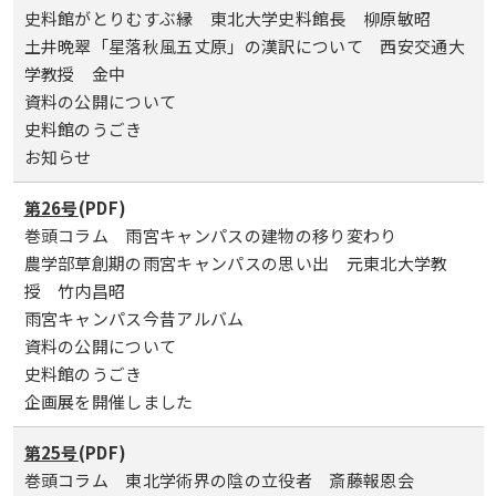
史料館がとりむすぶ縁 東北大学史料館長 柳原敏昭
土井晩翠「星落秋風五丈原」の漢訳について 西安交通大
学教授 金中
資料の公開について
史料館のうごき
お知らせ
第26号
(PDF)
巻頭コラム 雨宮キャンパスの建物の移り変わり
農学部草創期の雨宮キャンパスの思い出 元東北大学教
授 竹内昌昭
雨宮キャンパス今昔アルバム
資料の公開について
史料館のうごき
企画展を開催しました
第25号
(PDF)
巻頭コラム 東北学術界の陰の立役者 斎藤報恩会