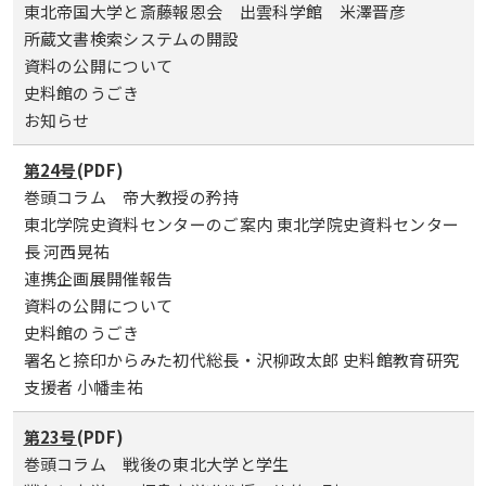
東北帝国大学と斎藤報恩会 出雲科学館 米澤晋彦
所蔵文書検索システムの開設
資料の公開について
史料館のうごき
お知らせ
第24号
(PDF)
巻頭コラム 帝大教授の矜持
東北学院史資料センターのご案内 東北学院史資料センター
長 河西晃祐
連携企画展開催報告
資料の公開について
史料館のうごき
署名と捺印からみた初代総長・沢柳政太郎 史料館教育研究
支援者 小幡圭祐
第23号
(PDF)
巻頭コラム 戦後の東北大学と学生