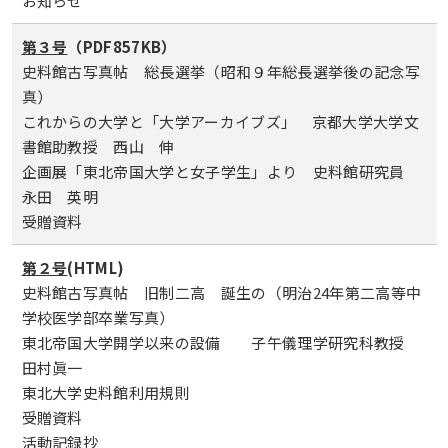
お知らせ
第３号
（PDF857KB）
史料館古写真帖 総長選挙（昭和９年総長選挙後の記念写
真）
これからの大学と「大学アーカイブズ」 京都大学大学文
書館助教授 西山 伸
企画展「東北帝国大学と女子学生」より 史料館研究員
永田 英明
受贈資料
第２号
(HTML)
史料館古写真帖 旧制二高 誕生の（明治24年第二高等中
学校医学部卒業写真）
東北帝国大学開学以来の設備 子午儀理学研究科教授
田村眞一
東北大学史料館利用規則
受贈資料
活動記録抄