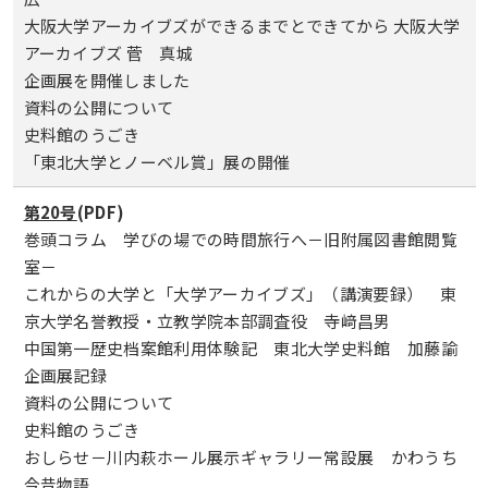
大阪大学アーカイブズができるまでとできてから 大阪大学
アーカイブズ 菅 真城
企画展を開催しました
資料の公開について
史料館のうごき
「東北大学とノーベル賞」展の開催
第20号
(PDF)
巻頭コラム 学びの場での時間旅行へ－旧附属図書館閲覧
室－
これからの大学と「大学アーカイブズ」（講演要録） 東
京大学名誉教授・立教学院本部調査役 寺﨑昌男
中国第一歴史档案館利用体験記 東北大学史料館 加藤諭
企画展記録
資料の公開について
史料館のうごき
おしらせ－川内萩ホール展示ギャラリー常設展 かわうち
今昔物語