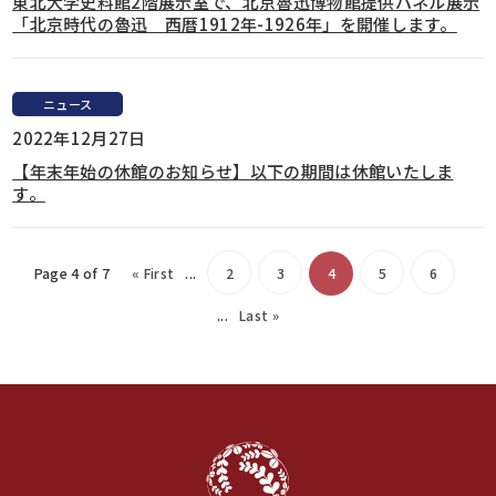
東北大学史料館2階展示室で、北京魯迅博物館提供パネル展示
「北京時代の魯迅 西暦1912年-1926年」を開催します。
ニュース
2022年12月27日
【年末年始の休館のお知らせ】以下の期間は休館いたしま
す。
Page 4 of 7
« First
...
2
3
4
5
6
...
Last »