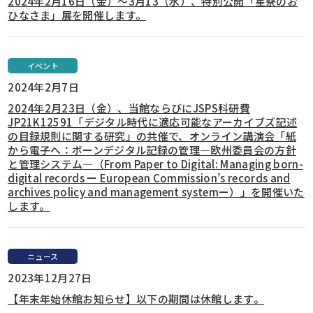
2024年2月16日（金）～3月13（水）、特別公開「星寮のお
ひなさま」展を開催します。
イベント
2024年2月7日
2024年2月23日（金）、当館ならびにJSPS科研費
JP21K12591「デジタル時代に適応可能なアーカイブズ記述
の目録規則に関する研究」の共催で、オンライン講演会「紙
から電子へ：ボーンデジタル記録の管理―欧州委員会の方針
と管理システム―（From Paper to Digital: Managing born-
digital records ー European Commission’s records and
archives policy and management systemー）」を開催いた
します。
ニュース
2023年12月27日
【年末年始休館お知らせ】以下の期間は休館します。