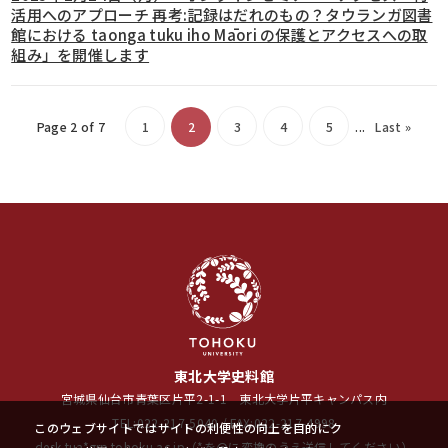
活用へのアプローチ 再考:記録はだれのもの？タウランガ図書
館における taonga tuku iho Māori の保護とアクセスへの取
組み」を開催します
Page 2 of 7
1
2
3
4
5
...
Last »
東北大学史料館
宮城県仙台市青葉区片平2-1-1 東北大学片平キャンパス内
TEL:022-217-5040 / FAX:022-217-4998
このウェブサイトではサイトの利便性の向上を目的にク
desk-tua*grp.tohoku.ac.jp（*を@に変換のうえ送信してください）